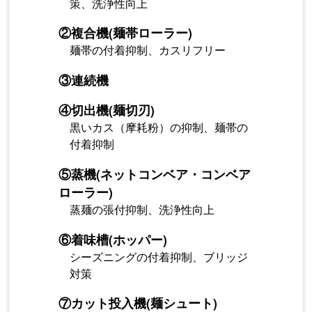
策、洗浄性向上
②
複合機(麺帯ローラー)
麺帯の付着抑制、カスリフリー
③
連続機
④
切出機(麺切刃)
黒いカス（摩耗粉）の抑制、麺帯の
付着抑制
⑤
蒸機(ネットコンベア・コンベア
ローラー)
蒸麺の張付抑制、洗浄性向上
⑥
着味槽(ホッパー)
シーズニングの付着抑制、ブリッジ
対策
⑦
カット投入機(麺シュート)