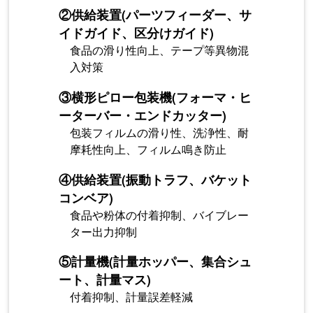
②
供給装置(パーツフィーダー、サ
イドガイド、区分けガイド)
食品の滑り性向上、テープ等異物混
入対策
③
横形ピロー包装機(フォーマ・ヒ
ーターバー・エンドカッター)
包装フィルムの滑り性、洗浄性、耐
摩耗性向上、フィルム鳴き防止
④
供給装置(振動トラフ、バケット
コンベア)
食品や粉体の付着抑制、バイブレー
ター出力抑制
⑤
計量機(計量ホッパー、集合シュ
ート、計量マス)
付着抑制、計量誤差軽減