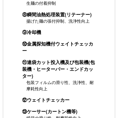
生麺の付着抑制
⑧
瞬間油熱処理装置(リテーナー)
揚げた麺の張付抑制、洗浄性向上
⑨
冷却機
⑩
金属探知機付ウェイトチェッカ
ー
⑪
連袋カット投入機及び包装機(包
装機・ヒーターバー・エンドカッ
ター)
包装フィルムの滑り性、洗浄性、耐
摩耗性向上
⑫
ウェイトチェッカー
⑬
ケーサー(カートン機等)
紙箱の滑り性、耐摩耗性向上