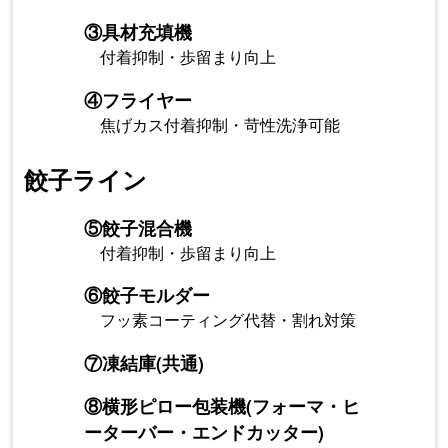
③
具材充填機
付着抑制・歩留まり向上
④
フライヤー
焦げカス付着抑制・苛性洗浄可能
餃子ライン
⑤
餃子混合機
付着抑制・歩留まり向上
⑥
餃子モルダー
フッ素コーティング代替・割れ対策
⑦
凍結庫(共通)
⑧
横形ピロー包装機(フォーマ・ヒ
ーターバー・エンドカッター)