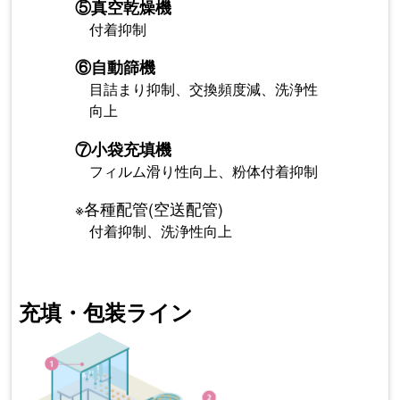
⑤
真空乾燥機
付着抑制
⑥
自動篩機
目詰まり抑制、交換頻度減、洗浄性
向上
⑦
小袋充填機
フィルム滑り性向上、粉体付着抑制
※各種配管(空送配管)
付着抑制、洗浄性向上
充填・包装ライン