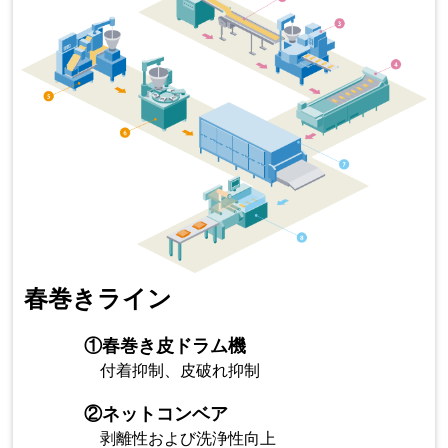
春巻きライン
①
春巻き皮ドラム機
付着抑制、皮破れ抑制
②
ネットコンベア
剥離性および洗浄性向上